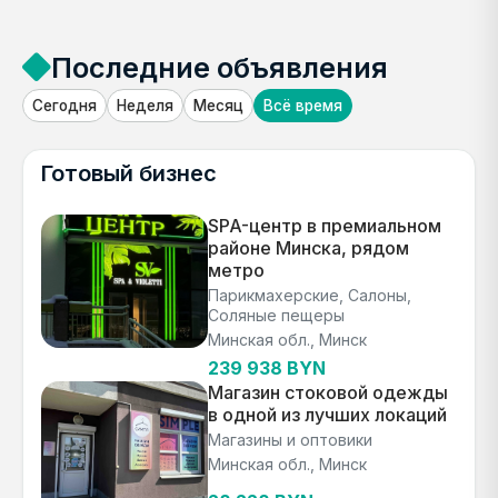
Последние объявления
Сегодня
Неделя
Месяц
Всё время
Готовый бизнес
SPA-центр в премиальном
районе Минска, рядом
метро
Парикмахерские, Салоны,
Соляные пещеры
Минская обл., Минск
239 938 BYN
Магазин стоковой одежды
в одной из лучших локаций
Магазины и оптовики
Минская обл., Минск