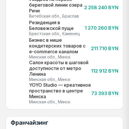
береговой линии озера
2 258 240 BYN
Ричи
Витебская обл., Браслав
Резиденция в
1 270 260 BYN
Беловежской пуще
Брестская обл., Каменец
Бизнес в нише
кондитерских товаров с
211 710 BYN
e-commerce каналом
Минская обл., Минск
Салон красоты в шаговой
доступности от метро
112 912 BYN
Ленина
Минская обл., Минск
YOYO Studio — креативное
пространство в центре
73 393 BYN
Минска
Минская обл., Минск
Франчайзинг