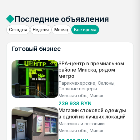
Последние объявления
Сегодня
Неделя
Месяц
Всё время
Готовый бизнес
SPA-центр в премиальном
районе Минска, рядом
метро
Парикмахерские, Салоны,
Соляные пещеры
Минская обл., Минск
239 938 BYN
Магазин стоковой одежды
в одной из лучших локаций
Магазины и оптовики
Минская обл., Минск