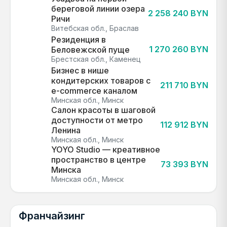
береговой линии озера
2 258 240 BYN
Ричи
Витебская обл., Браслав
Резиденция в
1 270 260 BYN
Беловежской пуще
Брестская обл., Каменец
Бизнес в нише
кондитерских товаров с
211 710 BYN
e-commerce каналом
Минская обл., Минск
Салон красоты в шаговой
доступности от метро
112 912 BYN
Ленина
Минская обл., Минск
YOYO Studio — креативное
пространство в центре
73 393 BYN
Минска
Минская обл., Минск
Франчайзинг