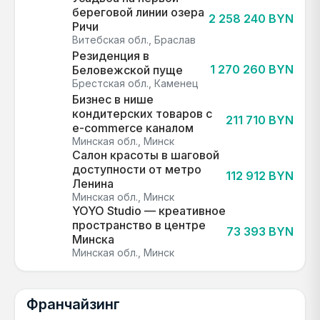
береговой линии озера
2 258 240 BYN
Ричи
Витебская обл., Браслав
Резиденция в
1 270 260 BYN
Беловежской пуще
Брестская обл., Каменец
Бизнес в нише
кондитерских товаров с
211 710 BYN
e-commerce каналом
Минская обл., Минск
Салон красоты в шаговой
доступности от метро
112 912 BYN
Ленина
Минская обл., Минск
YOYO Studio — креативное
пространство в центре
73 393 BYN
Минска
Минская обл., Минск
Франчайзинг