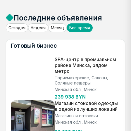
Последние объявления
Сегодня
Неделя
Месяц
Всё время
Готовый бизнес
SPA-центр в премиальном
районе Минска, рядом
метро
Парикмахерские, Салоны,
Соляные пещеры
Минская обл., Минск
239 938 BYN
Магазин стоковой одежды
в одной из лучших локаций
Магазины и оптовики
Минская обл., Минск