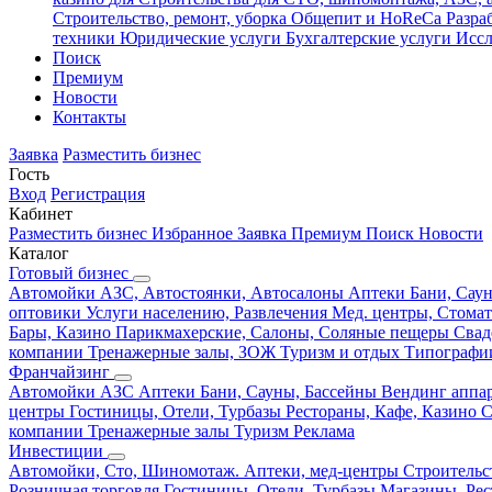
Строительство, ремонт, уборка
Общепит и HoReCa
Разра
техники
Юридические услуги
Бухгалтерские услуги
Иссл
Поиск
Премиум
Новости
Контакты
Заявка
Разместить бизнес
Гость
Вход
Регистрация
Кабинет
Разместить бизнес
Избранное
Заявка
Премиум
Поиск
Новости
Каталог
Готовый бизнес
Автомойки
АЗС, Автостоянки, Автосалоны
Аптеки
Бани, Сау
оптовики
Услуги населению, Развлечения
Мед. центры, Стома
Бары, Казино
Парикмахерские, Салоны, Соляные пещеры
Свад
компании
Тренажерные залы, ЗОЖ
Туризм и отдых
Типографи
Франчайзинг
Автомойки
АЗС
Аптеки
Бани, Сауны, Бассейны
Вендинг аппа
центры
Гостиницы, Отели, Турбазы
Рестораны, Кафе, Казино
С
компании
Тренажерные залы
Туризм
Реклама
Инвестиции
Автомойки, Сто, Шиномотаж.
Аптеки, мед-центры
Строительс
Розничная торговля
Гостиницы, Отели, Турбазы
Магазины, Рес