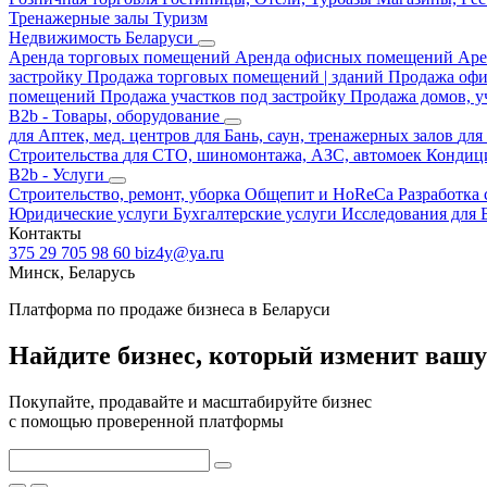
Тренажерные залы
Туризм
Недвижимость Беларуси
Аренда торговых помещений
Аренда офисных помещений
Аре
застройку
Продажа торговых помещений | зданий
Продажа оф
помещений
Продажа участков под застройку
Продажа домов, у
B2b - Товары, оборудование
для Аптек, мед. центров
для Бань, саун, тренажерных залов
для
Строительства
для СТО, шиномонтажа, АЗС, автомоек
Кондиц
B2b - Услуги
Строительство, ремонт, уборка
Общепит и HoReCa
Разработка
Юридические услуги
Бухгалтерские услуги
Исследования для 
Контакты
375 29 705 98 60
biz4y@ya.ru
Минск, Беларусь
Платформа по продаже бизнеса
в Беларуси
Найдите бизнес, который
изменит вашу
Покупайте, продавайте и масштабируйте бизнес
с помощью проверенной платформы