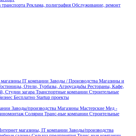
а транспорта
Реклама, полиграфия
Обслуживание, ремонт
 магазины
IT компании
Заводы / Производства
Магазины и
Гостиницы, Отели, Турбазы, Агроусадьбы
Рестораны, Кафе,
й, Студии загара
Транспортные компании
Строительные
бизнес Бесплатно
Startup проекты
пании
Заводы/производства
Магазины
Мастерские
Мед -
шиномонтаж
Солярии
Транс-ные компании
Строительные
нтернет магазины, IT компании
Заводы/производства
дебные салоны
Сельхоз предприятия
Транс-ные компании