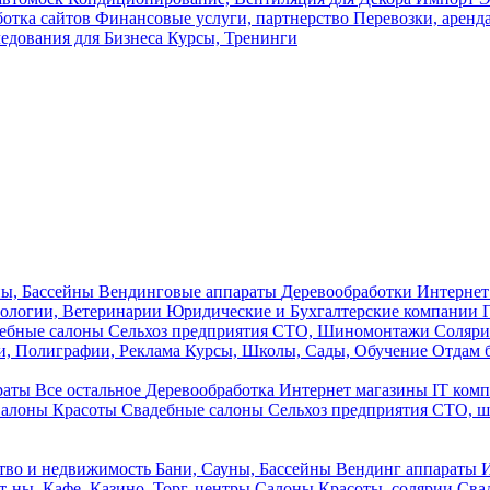
ботка сайтов
Финансовые услуги, партнерство
Перевозки, аренд
едования для Бизнеса
Курсы, Тренинги
ны, Бассейны
Вендинговые аппараты
Деревообработки
Интернет
тологии, Ветеринарии
Юридические и Бухгалтерские компании
ебные салоны
Сельхоз предприятия
СТО, Шиномонтажи
Соляри
и, Полиграфии, Реклама
Курсы, Школы, Сады, Обучение
Отдам 
раты
Все остальное
Деревообработка
Интернет магазины
IT ком
алоны Красоты
Свадебные салоны
Сельхоз предприятия
СТО, 
тво и недвижимость
Бани, Сауны, Бассейны
Вендинг аппараты
И
т-ны, Кафе, Казино, Торг. центры
Салоны Красоты, солярии
Сва