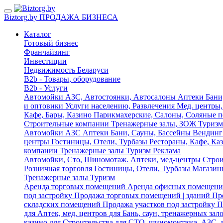
Biz
torg
.by
ПРОДАЖА БИЗНЕСА
Каталог
Готовый бизнес
Франчайзинг
Инвестиции
Недвижимость Беларуси
B2b - Товары, оборудование
B2b - Услуги
Автомойки
АЗС, Автостоянки, Автосалоны
Аптеки
Бани
и оптовики
Услуги населению, Развлечения
Мед. центры,
Кафе, Бары, Казино
Парикмахерские, Салоны, Соляные 
Строительные компании
Тренажерные залы, ЗОЖ
Туризм
Автомойки
АЗС
Аптеки
Бани, Сауны, Бассейны
Вендинг
центры
Гостиницы, Отели, Турбазы
Рестораны, Кафе, Ка
компании
Тренажерные залы
Туризм
Реклама
Автомойки, Сто, Шиномотаж.
Аптеки, мед-центры
Строи
Розничная торговля
Гостиницы, Отели, Турбазы
Магазины
Тренажерные залы
Туризм
Аренда торговых помещений
Аренда офисных помещен
под застройку
Продажа торговых помещений | зданий
Пр
складских помещений
Продажа участков под застройку
П
для Аптек, мед. центров
для Бань, саун, тренажерных зал
казино
для Строительства
для СТО, шиномонтажа, АЗС, 