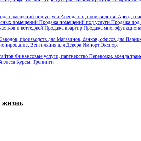
нда помещений под услуги
Аренда под производство
Аренда п
исных помещений
Продажа помещений под услуги
Продажа под
частков и коттеджей
Продажа квартир
Продажа многофункциона
 Заводов, производств
для Магазинов, банков, офисов
для Парикм
ионирование, Вентиляция
для Декора
Импорт
Экспорт
 сайтов
Финансовые услуги, партнерство
Перевозки, аренда тра
Бизнеса
Курсы, Тренинги
 жизнь