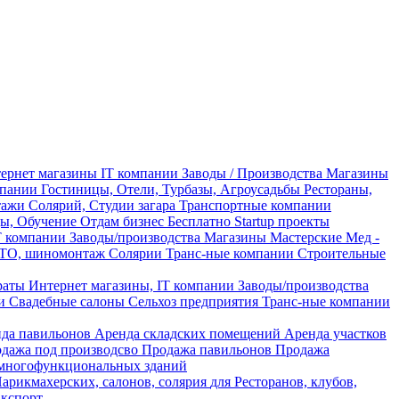
ернет магазины
IT компании
Заводы / Производства
Магазины
мпании
Гостиницы, Отели, Турбазы, Агроусадьбы
Рестораны,
тажи
Солярий, Студии загара
Транспортные компании
ы, Обучение
Отдам бизнес Бесплатно
Startup проекты
T компании
Заводы/производства
Магазины
Мастерские
Мед -
ТО, шиномонтаж
Солярии
Транс-ные компании
Строительные
раты
Интернет магазины, IT компании
Заводы/производства
и
Свадебные салоны
Сельхоз предприятия
Транс-ные компании
да павильонов
Аренда складских помещений
Аренда участков
дажа под производсво
Продажа павильонов
Продажа
многофункциональных зданий
Парикмахерских, салонов, солярия
для Ресторанов, клубов,
кспорт