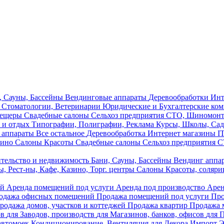
, Сауны, Бассейны
Вендинговые аппараты
Деревообработки
Инт
 Стоматологии, Ветеринарии
Юридические и Бухгалтерские ко
пещеры
Свадебные салоны
Сельхоз предприятия
СТО, Шиномон
 и отдых
Типографии, Полиграфии, Реклама
Курсы, Школы, Сад
 аппараты
Все остальное
Деревообработка
Интернет магазины
I
зино
Салоны Красоты
Свадебные салоны
Сельхоз предприятия
С
тельство и недвижимость
Бани, Сауны, Бассейны
Вендинг аппа
, Рест-ны, Кафе, Казино, Торг. центры
Салоны Красоты, соляри
ий
Аренда помещений под услуги
Аренда под производство
Арен
одажа офисных помещений
Продажа помещений под услуги
Про
родажа домов, участков и коттеджей
Продажа квартир
Продажа 
ов
для Заводов, производств
для Магазинов, банков, офисов
для 
автомоек
Кондиционирование, Вентиляция
для Декора
Импорт
Э