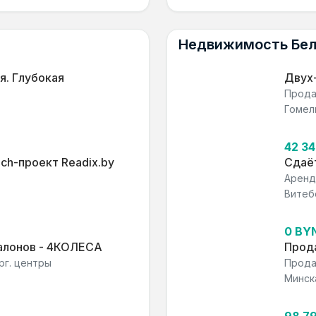
Недвижимость Бе
я. Глубокая
Двух
Прода
Гомел
42 3
ch-проект Readix.by
Сдаё
Аренд
Витеб
0 BY
салонов - 4КОЛЕСА
Прода
рг. центры
Прода
Минска