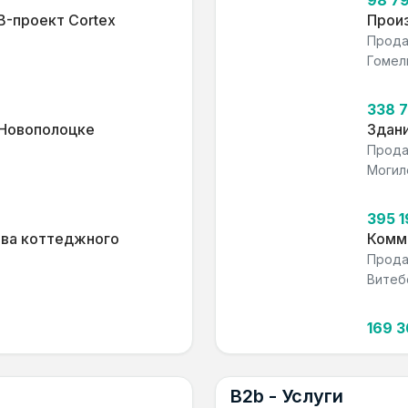
98 7
B-проект Cortex
Прои
Прода
Гомел
338 
 Новополоцке
Здани
Прода
Могил
395 
тва коттеджного
Комм
Прода
Витеб
169 
B2b - Услуги