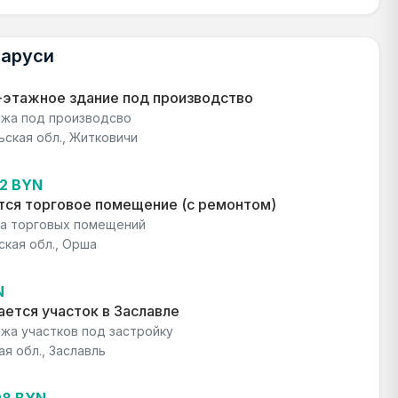
ларуси
-этажное здание под производство
жа под производсво
ьская обл., Житковичи
42 BYN
тся торговое помещение (с ремонтом)
а торговых помещений
ская обл., Орша
N
ется участок в Заславле
жа участков под застройку
я обл., Заславль