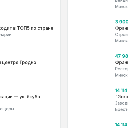
Венди
Минск
3 90
ходит в ТОП5 по стране
Фран
инарии
Строи
Минск
47 9
м центре Гродно
Франш
Ресто
Минск
14 11
кации — ул. Якуба
"Gorb
Завод
 пещеры
Брест
14 11