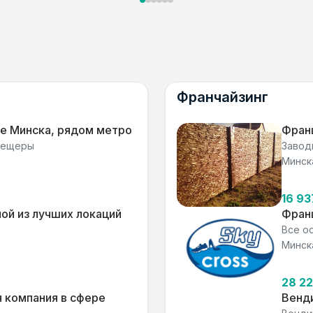
Франчайзинг
не Минска, рядом метро
Фран
 пещеры
Завод
Минск
16 9
ой из лучших локаций
Франш
Все о
Минск
28 2
 компания в сфере
Венди