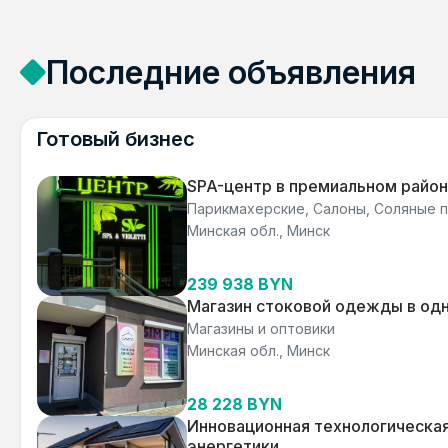
Последние объявления
Готовый бизнес
SPA-центр в премиальном райо
Парикмахерские, Салоны, Соляные
Минская обл., Минск
239 938 BYN
Магазин стоковой одежды в одн
Магазины и оптовики
Минская обл., Минск
28 228 BYN
Инновационная технологическая
энергетики