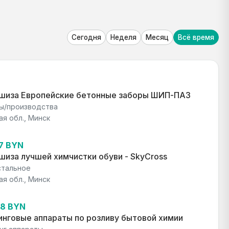
Сегодня
Неделя
Месяц
Всё время
шиза Европейские бетонные заборы ШИП-ПАЗ
ы/производства
ая обл., Минск
37 BYN
иза лучшей химчистки обуви - SkyCross
стальное
ая обл., Минск
28 BYN
нговые аппараты по розливу бытовой химии