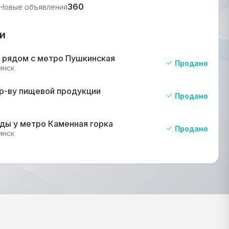
360
Новые объявления
и
 рядом с метро Пушкинская
Продано
инск
пр-ву пищевой продукции
Продано
ды у метро Каменная горка
Продано
инск