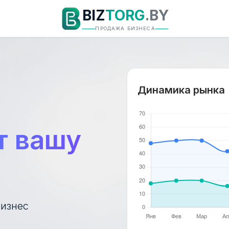
BIZ
TORG
.BY
ПРОДАЖА БИЗНЕСА
Динамика рынка
Период графика
т вашу
бизнес