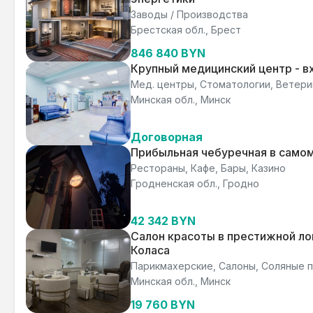
Заводы / Производства
Брестская обл., Брест
846 840 BYN
Крупный медицинский центр - в
Мед. центры, Стоматологии, Ветер
Минская обл., Минск
Договорная
Прибыльная чебуречная в само
Рестораны, Кафе, Бары, Казино
Гродненская обл., Гродно
42 342 BYN
Салон красоты в престижной ло
Коласа
Парикмахерские, Салоны, Соляные
Минская обл., Минск
19 760 BYN