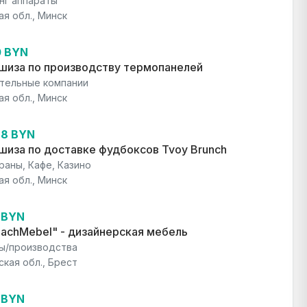
нг аппараты
ая обл., Минск
0 BYN
шиза по производству термопанелей
тельные компании
ая обл., Минск
88 BYN
иза по доставке фудбоксов Tvoy Brunch
раны, Кафе, Казино
ая обл., Минск
4 BYN
achMebel" - дизайнерская мебель
ы/производства
ская обл., Брест
4 BYN